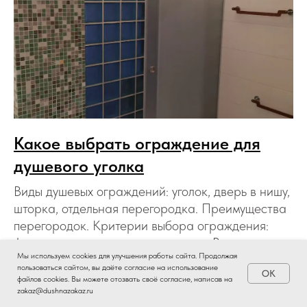
Какое выбрать ограждение для
душевого уголка
Виды душевых ограждений: уголок, дверь в нишу,
шторка, отдельная перегородка. Преимущества
перегородок. Критерии выбора ограждения:
форма, размер, наличие поддона. Виды стекла.
Мы используем cookies для улучшения работы сайта. Продолжая
20.10.2025
пользоваться сайтом, вы даёте согласие на использование
OK
Есть вопросы?
файлов cookies. Вы можете отозвать своё согласие, написав на
zakaz@dushnazakaz.ru