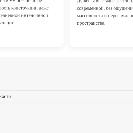
на 8 мм обеспечивает
Душевая выглядит легкой 
ность конструкции даже
современной, без ощущени
жедневной интенсивной
массивности и перегружен
атации.
пространства.
ности